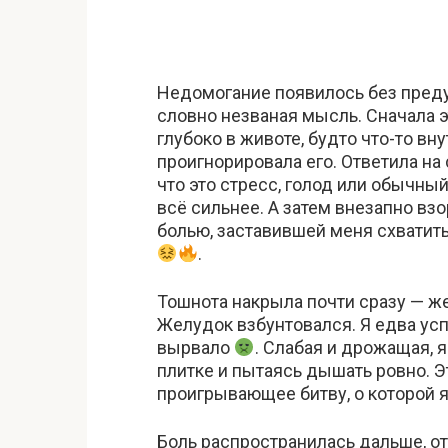
Недомогание появилось без преду
словно незваная мысль. Сначала э
глубоко в животе, будто что-то вну
проигнорировала его. Ответила на
что это стресс, голод или обычны
всё сильнее. А затем внезапно в
болью, заставившей меня схватить
.
Тошнота накрыла почти сразу — ж
Желудок взбунтовался. Я едва ус
вырвало
. Слабая и дрожащая, я
плитке и пытаясь дышать ровно. Эт
проигрывающее битву, о которой я
Боль распространилась дальше, от