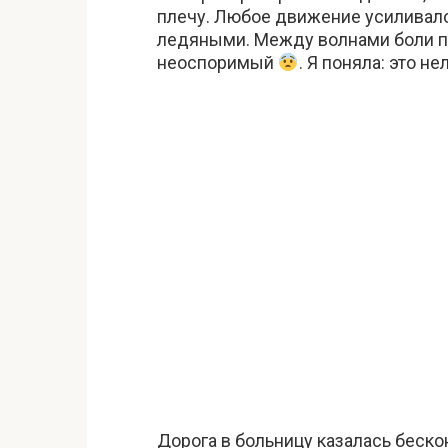
плечу. Любое движение усиливало 
ледяными. Между волнами боли по
неоспоримый
. Я поняла: это н
Дорога в больницу казалась беско