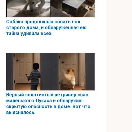
Собака продолжала копать пол
старого дома, и обнаруженная ею
тайна удивила всех.
Верный золотистый ретривер спас
маленького Лукаса и обнаружил
скрытую опасность в доме. Вот что
выяснилось.