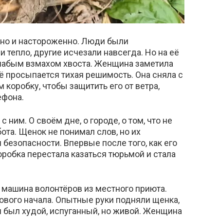
нно и настороженно. Люди были
тепло, другие исчезали навсегда. Но на её
лабым взмахом хвоста. Женщина заметила
её просыпается тихая решимость. Она сняла с
 коробку, чтобы защитить его от ветра,
ефона.
с ним. О своём дне, о городе, о том, что не
бота. Щенок не понимал слов, но их
 безопасности. Впервые после того, как его
оробка перестала казаться тюрьмой и стала
 машина волонтёров из местного приюта.
нового начала. Опытные руки подняли щенка,
н был худой, испуганный, но живой. Женщина