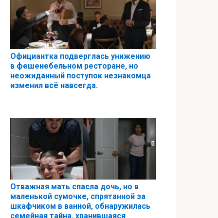
Официантка подверглась унижению
в фешенебельном ресторане, но
неожиданный поступок незнакомца
изменил всё навсегда.
Отважная мать спасла дочь, но в
маленькой сумочке, спрятанной за
шкафчиком в ванной, обнаружилась
семейная тайна, хранившаяся