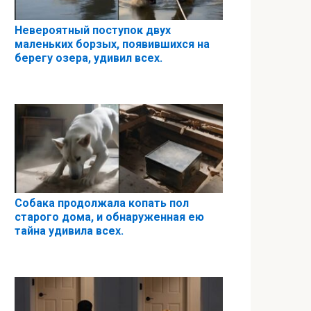
Невероятный поступок двух
маленьких борзых, появившихся на
берегу озера, удивил всех.
Собака продолжала копать пол
старого дома, и обнаруженная ею
тайна удивила всех.