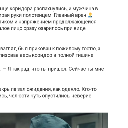
нце коридора распахнулись, и мужчина в
ирая руки полотенцем. Главный врач
ептиком и напряжением продолжающейся
талое лицо сразу озарилось при виде
 взгляд был прикован к пожилому гостю, а
лизовав весь коридор в полной тишине.
. — Я так рад, что ты пришел. Сейчас ты мне
акрыла зал ожидания, как одеяло. Кто-то
сь, челюсти чуть опустились, неверие