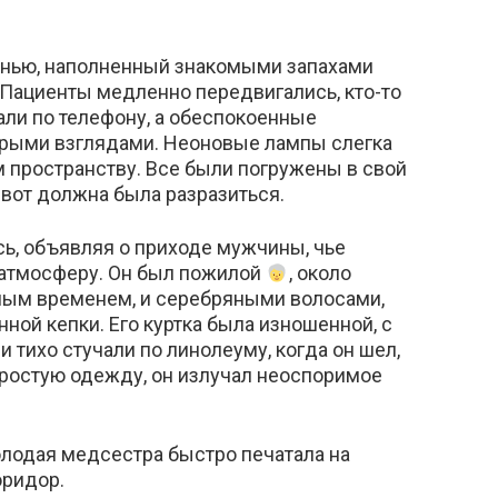
знью, наполненный знакомыми запахами
. Пациенты медленно передвигались, кто-то
али по телефону, а обеспокоенные
рыми взглядами. Неоновые лампы слегка
м пространству. Все были погружены в свой
т-вот должна была разразиться.
ь, объявляя о приходе мужчины, чье
 атмосферу. Он был пожилой
, около
нным временем, и серебряными волосами,
ой кепки. Его куртка была изношенной, с
 тихо стучали по линолеуму, когда он шел,
простую одежду, он излучал неоспоримое
олодая медсестра быстро печатала на
оридор.