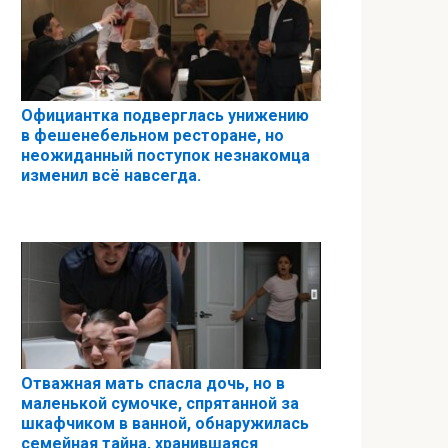
Официантка подверглась унижению
в фешенебельном ресторане, но
неожиданный поступок незнакомца
изменил всё навсегда.
Отважная мать спасла дочь, но в
маленькой сумочке, спрятанной за
шкафчиком в ванной, обнаружилась
семейная тайна, хранившаяся