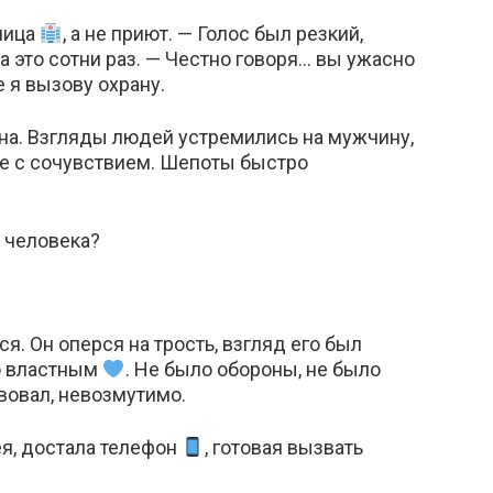
ница
, а не приют. — Голос был резкий,
а это сотни раз. — Честно говоря… вы ужасно
е я вызову охрану.
на. Взгляды людей устремились на мужчину,
е с сочувствием. Шепоты быстро
о человека?
. Он оперся на трость, взгляд его был
о властным
. Не было обороны, не было
вовал, невозмутимо.
ея, достала телефон
, готовая вызвать