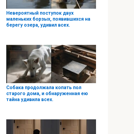
Невероятный поступок двух
маленьких борзых, появившихся на
берегу озера, удивил всех.
Собака продолжала копать пол
старого дома, и обнаруженная ею
тайна удивила всех.