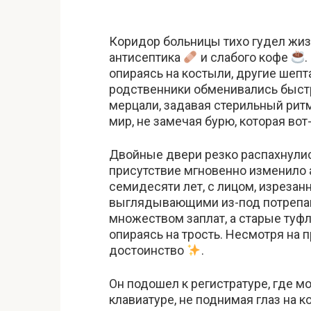
Коридор больницы тихо гудел жи
антисептика
и слабого кофе
опираясь на костыли, другие шепт
родственники обменивались быст
мерцали, задавая стерильный рит
мир, не замечая бурю, которая во
Двойные двери резко распахнулис
присутствие мгновенно изменило
семидесяти лет, с лицом, изреза
выглядывающими из-под потрепанн
множеством заплат, а старые туфли
опираясь на трость. Несмотря на 
достоинство
.
Он подошел к регистратуре, где м
клавиатуре, не поднимая глаз на к