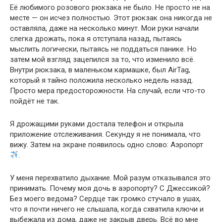
Её любимого розового рюкзака не было. Не просто не на
месте — он исчез полностью. Этот рюкзак она никогда не
оставляла, даже на несколько минут. Мои руки начали
слегка дрожать, пока я отступала назад, пытаясь
мыслить логически, пытаясь не поддаться панике. Но
затем мой взгляд зацепился за то, что изменило всё.
Внутри рюкзака, в маленьком кармашке, был AirTag,
который я тайно положила несколько недель назад.
Просто мера предосторожности. На случай, если что-то
пойдёт не так.
Я дрожащими руками достала телефон и открыла
приложение отслеживания. Секунду я не понимала, что
вижу. Затем на экране появилось одно слово: Аэропорт
.
У меня перехватило дыхание. Мой разум отказывался это
принимать. Почему моя дочь в аэропорту? С Джессикой?
Без моего ведома? Сердце так громко стучало в ушах,
что я почти ничего не слышала, когда схватила ключи и
выбежала из дома, даже не закрыв дверь. Всё во мне