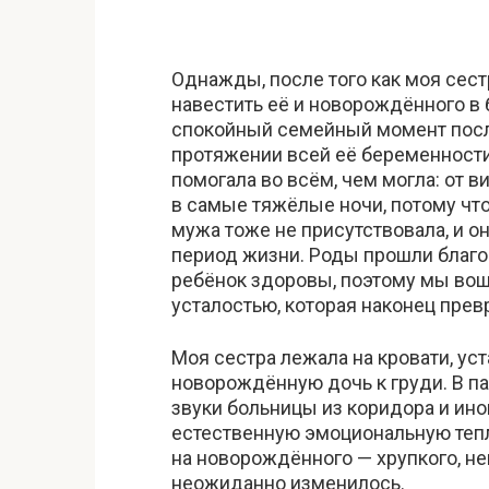
Однажды, после того как моя сес
навестить её и новорождённого в б
спокойный семейный момент посл
протяжении всей её беременности
помогала во всём, чем могла: от 
в самые тяжёлые ночи, потому что
мужа тоже не присутствовала, и о
период жизни. Роды прошли благопо
ребёнок здоровы, поэтому мы вошл
усталостью, которая наконец прев
Моя сестра лежала на кровати, ус
новорождённую дочь к груди. В п
звуки больницы из коридора и ино
естественную эмоциональную тепл
на новорождённого — хрупкого, не
неожиданно изменилось.