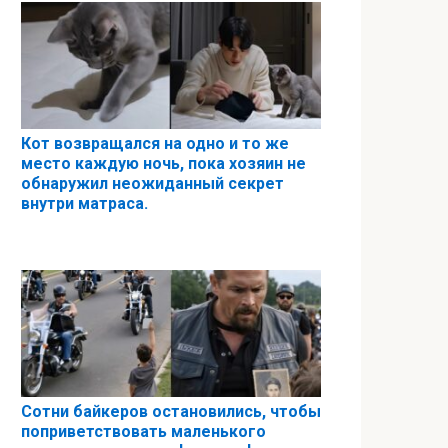
Кот возвращался на одно и то же
место каждую ночь, пока хозяин не
обнаружил неожиданный секрет
внутри матраса.
Сотни байкеров остановились, чтобы
поприветствовать маленького