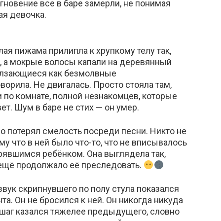
мгновение все в баре замерли, не понимая
ая девочка.
лая пижама прилипла к хрупкому телу так,
и, а мокрые волосы капали на деревянный
ползающиеся как безмолвные
ворила. Не двигалась. Просто стояла там,
и по комнате, полной незнакомцев, которые
ет. Шум в баре не стих — он умер.
 потерял смелость посреди песни. Никто не
у что в ней было что-то, что не вписывалось
ерявшимся ребёнком. Она выглядела так,
ё ещё продолжало её преследовать.
вук скрипнувшего по полу стула показался
а. Он не бросился к ней. Он никогда никуда
 шаг казался тяжелее предыдущего, словно