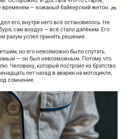
ы. Осторожно. И достала что-то старое,
е временем — кожаный байкерский жетон.
дел его, внутри него всё остановилось. Не
уря, сам воздух — всё стало далёким. Его
ем разум успел принять решение.
тшим, но его невозможно было спутать.
акомым — он был невозможным. Потому что
лю. Человеку, который построил их братство
енадцать лет назад в аварии на мотоцикле,
под сомнение.