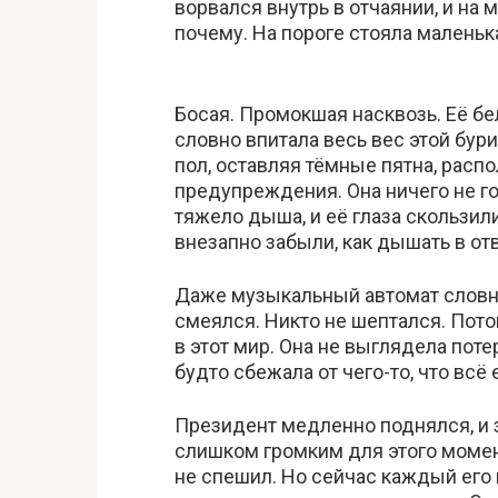
ворвался внутрь в отчаянии, и на 
почему. На пороге стояла маленьк
Босая. Промокшая насквозь. Её бе
словно впитала весь вес этой бур
пол, оставляя тёмные пятна, рас
предупреждения. Она ничего не го
тяжело дыша, и её глаза скользил
внезапно забыли, как дышать в отв
Даже музыкальный автомат словно
смеялся. Никто не шептался. Потом
в этот мир. Она не выглядела пот
будто сбежала от чего-то, что вс
Президент медленно поднялся, и з
слишком громким для этого момент
не спешил. Но сейчас каждый его