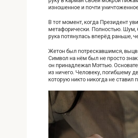
руку в карман своей мокрой пижам
изношенное и почти уничтоженно
В тот момент, когда Президент уви
метафорически. Полностью. Шум, б
рука потянулась вперёд раньше, ч
Жетон был потрескавшимся, выцве
Символ на нём был не просто зн
он принадлежал Мэттью. Основате
из ничего. Человеку, погибшему дв
которую никто никогда не ставил 