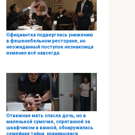
Официантка подверглась унижению
в фешенебельном ресторане, но
неожиданный поступок незнакомца
изменил всё навсегда.
Отважная мать спасла дочь, но в
маленькой сумочке, спрятанной за
шкафчиком в ванной, обнаружилась
семейная тайна, хранившаяся