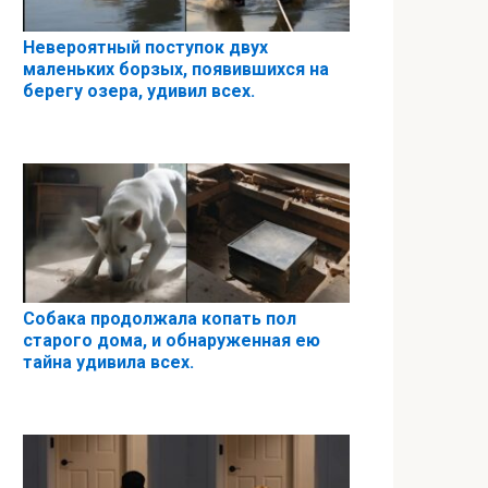
Невероятный поступок двух
маленьких борзых, появившихся на
берегу озера, удивил всех.
Собака продолжала копать пол
старого дома, и обнаруженная ею
тайна удивила всех.