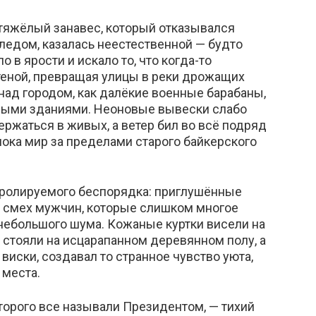
 тяжёлый занавес, который отказывался
ледом, казалась неестественной — будто
 в ярости и искало то, что когда-то
теной, превращая улицы в реки дрожащих
над городом, как далёкие военные барабаны,
ными зданиями. Неоновые вывески слабо
ержаться в живых, а ветер бил во всё подряд
 пока мир за пределами старого байкерского
тролируемого беспорядка: приглушённые
ый смех мужчин, которые слишком многое
 небольшого шума. Кожаные куртки висели на
 стояли на исцарапанном деревянном полу, а
виски, создавал то странное чувство уюта,
 места.
торого все называли Президентом, — тихий