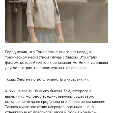
Город верил, что Томас погиб много лет назад в
трагическом несчастном случае с быком. Это стало
фактом, который никто не оспаривал. Но Эмили услышала
другое — страх в голосах мужчин. И признание.
Томас Хейл не погиб случайно. Его «устранили».
А бык на арене… был его быком. Тем, которого он
вырастил с молодости, единственным существом,
которое никогда не предавало его. После исчезновения
Томаса животное стало неприкосновенным — оно
отвергало всех дрессировщиков и любые команды,