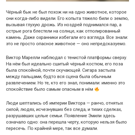
Чёрный бык не был похож ни на одно животное, которое
они когда-либо видели. Его копыта тяжело били о землю,
вызывая глухую дрожь. Из ноздрей поднимался пар, а
острые рога блестели на солнце, как отполированный
камень. Даже охранники избегали его взгляда. Все знали:
это не просто опасное животное — оно непредсказуемо.
Виктор Марелли наблюдал с тенистой платформы сверху.
На нём был идеально сшитый чёрный костюм, его поза
была спокойной, почти скучающей. Сигара застыла
между пальцами, будто вся сцена была обычным
развлечением. Но те, кто его знал, понимали: именно это
спокойствие было самым опасным в нём
Люди шептались об империи Виктора — ранчо, отнятых
силой, людях, исчезнувших без следа, и тихих сделках,
разрушавших целые семьи. Появление Эмили здесь
означало одно: она перешла черту, которую нельзя было
пересечь. По крайней мере, так все думали.