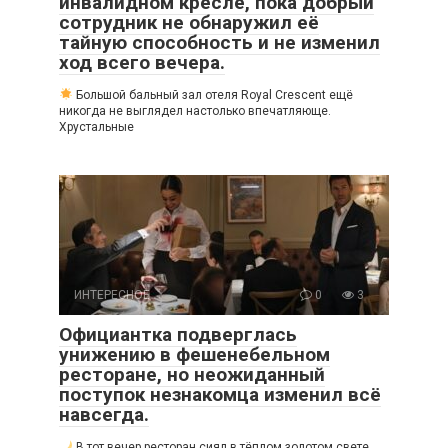
инвалидном кресле, пока добрый
сотрудник не обнаружил её
тайную способность и не изменил
ход всего вечера.
Большой бальный зал отеля Royal Crescent ещё
никогда не выглядел настолько впечатляюще.
Хрустальные
ИНТЕРЕСНОЕ
0
3
Официантка подверглась
унижению в фешенебельном
ресторане, но неожиданный
поступок незнакомца изменил всё
навсегда.
В тот вечер ресторан сиял в тёплом золотом свете.