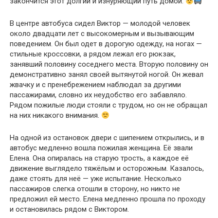
закончится этот долгий и изнуряющий путь домой.
В центре автобуса сидел Виктор — молодой человек
около двадцати лет с высокомерным и вызывающим
поведением. Он был одет в дорогую одежду, на ногах —
стильные кроссовки, а рядом лежал его рюкзак,
занявший половину соседнего места. Вторую половину он
демонстративно занял своей вытянутой ногой. Он жевал
жвачку и с пренебрежением наблюдал за другими
пассажирами, словно их неудобство его забавляло.
Рядом пожилые люди стояли с трудом, но он не обращал
на них никакого внимания.
На одной из остановок двери с шипением открылись, и в
автобус медленно вошла пожилая женщина. Её звали
Елена. Она опиралась на старую трость, а каждое её
движение выглядело тяжёлым и осторожным. Казалось,
даже стоять для неё — уже испытание. Несколько
пассажиров слегка отошли в сторону, но никто не
предложил ей место. Елена медленно прошла по проходу
и остановилась рядом с Виктором.