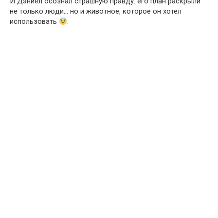
И Дэниел осознал страшную правду: его план раскрыли
не только люди… но и животное, которое он хотел
использовать
.