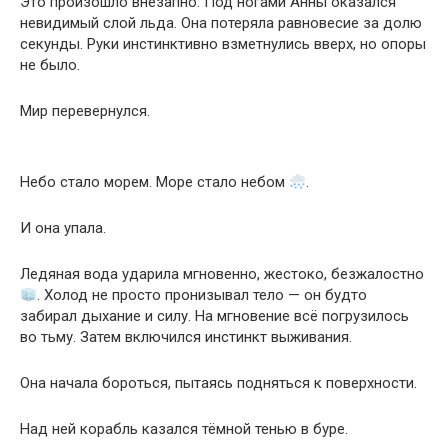
Это произошло внезапно. Под ногами Анны оказался
невидимый слой льда. Она потеряла равновесие за долю
секунды. Руки инстинктивно взметнулись вверх, но опоры
не было.
Мир перевернулся.
Небо стало морем. Море стало небом
.
И она упала.
Ледяная вода ударила мгновенно, жестоко, безжалостно
. Холод не просто пронизывал тело — он будто
забирал дыхание и силу. На мгновение всё погрузилось
во тьму. Затем включился инстинкт выживания.
Она начала бороться, пытаясь подняться к поверхности.
Над ней корабль казался тёмной тенью в буре.