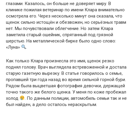
глазами. Казалось, он больше не доверяет миру. В
клинике пожилая ветеринар по имени Клара внимательно
осмотрела его. Через несколько минут она сказала, что
щенок сильно истощён и обезвожен, но серьёзных травм
нет. Мы почувствовали облегчение. Но затем Клара
заметила старый ошейник, спрятанный под грязной
шерстью. На металлической бирке было одно слово:
«Луна»
.
Как только Клара произнесла это имя, щенок резко
поднял голову. Врач выглядела встревоженной и достала
старую газетную вырезку. В статье говорилось о семье,
пропавшей три года назад во время сильной горной бури.
Рядом была выцветшая фотография девочки, держащей
точно такого же белого щенка. У меня по коже пробежал
холод
. По данным полиции, автомобиль семьи так и не
был найден, а дело осталось нераскрытым.