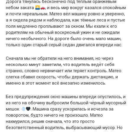
Дорога тянулась бесконечно под тёплым оранжевым
небом заката
, и весь мир вокруг казался спокойным
и почти нереальным. Матео вёл машину ровно и уверенно,
а я сидела рядом и наблюдала, как тёмные леса и пустые
поля медленно проплывают за окном. Мы ехали к его
родителям на обычный воскресный ужин и не ожидали
ничего необычного. На дороге было очень мало машин,
только один старый серый седан двигался впереди нас.
Сначала мы не обратили на него внимания, но через
несколько минут заметили, что водитель ведёт себя
странно, словно нервничает или теряет контроль. Матео
слегка сбавил скорость, чтобы держать дистанцию, и
именно в этот момент всё внезапно изменилось.
Без предупреждения окно машины впереди опустилось, и
из него на обочину выбросили большой чёрный мусорный
мешок
. Машина сразу ускорилась и исчезла за
поворотом, будто ничего не произошло. Матео
нахмурился, решив сначала, что это просто
безответственный водитель, выбрасывающий мусор. Но