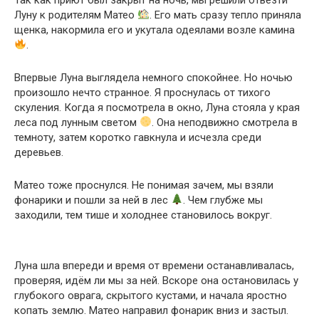
Луну к родителям Матео
. Его мать сразу тепло приняла
щенка, накормила его и укутала одеялами возле камина
.
Впервые Луна выглядела немного спокойнее. Но ночью
произошло нечто странное. Я проснулась от тихого
скуления. Когда я посмотрела в окно, Луна стояла у края
леса под лунным светом
. Она неподвижно смотрела в
темноту, затем коротко гавкнула и исчезла среди
деревьев.
Матео тоже проснулся. Не понимая зачем, мы взяли
фонарики и пошли за ней в лес
. Чем глубже мы
заходили, тем тише и холоднее становилось вокруг.
Луна шла впереди и время от времени останавливалась,
проверяя, идём ли мы за ней. Вскоре она остановилась у
глубокого оврага, скрытого кустами, и начала яростно
копать землю. Матео направил фонарик вниз и застыл.