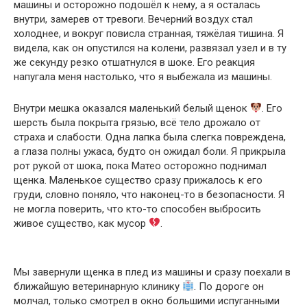
машины и осторожно подошёл к нему, а я осталась
внутри, замерев от тревоги. Вечерний воздух стал
холоднее, и вокруг повисла странная, тяжёлая тишина. Я
видела, как он опустился на колени, развязал узел и в ту
же секунду резко отшатнулся в шоке. Его реакция
напугала меня настолько, что я выбежала из машины.
Внутри мешка оказался маленький белый щенок
. Его
шерсть была покрыта грязью, всё тело дрожало от
страха и слабости. Одна лапка была слегка повреждена,
а глаза полны ужаса, будто он ожидал боли. Я прикрыла
рот рукой от шока, пока Матео осторожно поднимал
щенка. Маленькое существо сразу прижалось к его
груди, словно поняло, что наконец-то в безопасности. Я
не могла поверить, что кто-то способен выбросить
живое существо, как мусор
.
Мы завернули щенка в плед из машины и сразу поехали в
ближайшую ветеринарную клинику
. По дороге он
молчал, только смотрел в окно большими испуганными