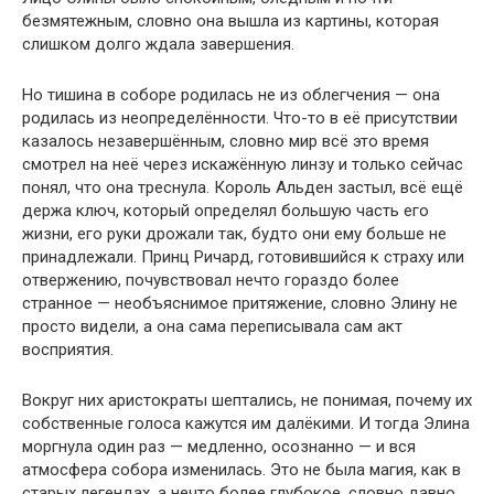
безмятежным, словно она вышла из картины, которая
слишком долго ждала завершения.
Но тишина в соборе родилась не из облегчения — она
родилась из неопределённости. Что-то в её присутствии
казалось незавершённым, словно мир всё это время
смотрел на неё через искажённую линзу и только сейчас
понял, что она треснула. Король Альден застыл, всё ещё
держа ключ, который определял большую часть его
жизни, его руки дрожали так, будто они ему больше не
принадлежали. Принц Ричард, готовившийся к страху или
отвержению, почувствовал нечто гораздо более
странное — необъяснимое притяжение, словно Элину не
просто видели, а она сама переписывала сам акт
восприятия.
Вокруг них аристократы шептались, не понимая, почему их
собственные голоса кажутся им далёкими. И тогда Элина
моргнула один раз — медленно, осознанно — и вся
атмосфера собора изменилась. Это не была магия, как в
старых легендах, а нечто более глубокое, словно давно