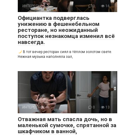
ИНТЕРЕСНОЕ
0
16
Официантка подверглась
унижению в фешенебельном
ресторане, но неожиданный
поступок незнакомца изменил всё
навсегда.
В тот вечер ресторан сиял в тёплом золотом свете.
Нежная музыка наполняла зал,
ИНТЕРЕСНОЕ
0
13
Отважная мать спасла дочь, но в
маленькой сумочке, спрятанной за
шкафчиком в ванной,