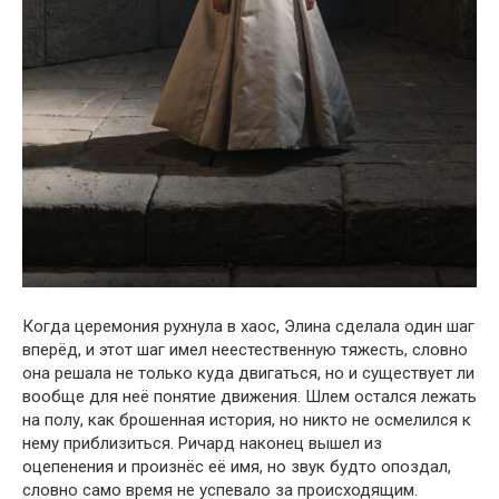
Когда церемония рухнула в хаос, Элина сделала один шаг
вперёд, и этот шаг имел неестественную тяжесть, словно
она решала не только куда двигаться, но и существует ли
вообще для неё понятие движения. Шлем остался лежать
на полу, как брошенная история, но никто не осмелился к
нему приблизиться. Ричард наконец вышел из
оцепенения и произнёс её имя, но звук будто опоздал,
словно само время не успевало за происходящим.