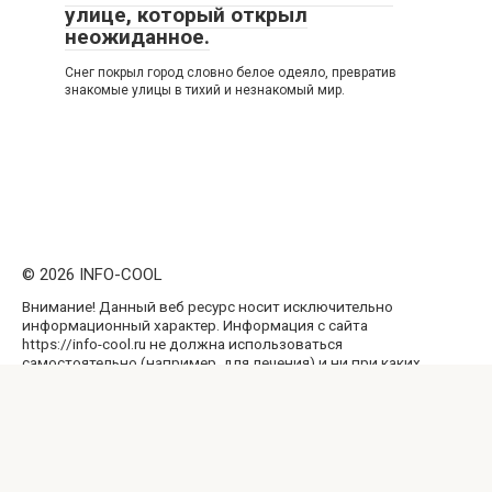
улице, который открыл
неожиданное.
Снег покрыл город словно белое одеяло, превратив
знакомые улицы в тихий и незнакомый мир.
© 2026 INFO-COOL
Внимание! Данный веб ресурс носит исключительно
информационный характер. Информация с сайта
https://info-cool.ru не должна использоваться
самостоятельно (например, для лечения) и ни при каких
условиях не является публичной офертой. Перепечатка
материалов и использование их в любой форме, в том
числе и в электронных СМИ, возможны только с
обратной активной ссылкой на наш сайт, не закрытой от
индексации поисковыми системами.