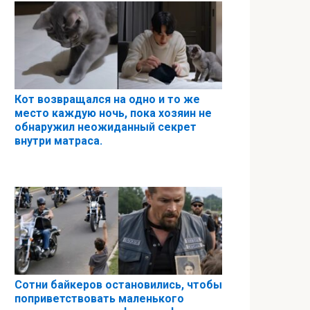
Кот возвращался на одно и то же
место каждую ночь, пока хозяин не
обнаружил неожиданный секрет
внутри матраса.
Сотни байкеров остановились, чтобы
поприветствовать маленького