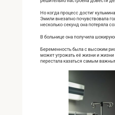
решительно настроена довести де
Но когда процесс достиг кульмин
Эмили внезапно почувствовала го
несколько секунд она потеряла со
В больнице она получила шокирующ
Беременность была с высоким рис
может угрожать её жизни и жизни
перестала казаться самым важным