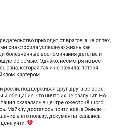
едательство приходит от врагов, а не от тех,
ами она строила успешную жизнь как
ди болезненные воспоминания детства и
вшую её семью. Однако, несмотря на все
ь рана, которая так и не зажила: потеря
йклом Картером.
и росли, поддерживая друг друга во всех
 и обещание, что ничто их не разлучит. Но
мпания оказалась в центре ожесточённого
сь. Майклу досталось почти всё, а Эмили —
шение в его пользу, документы казались
дена уйти.