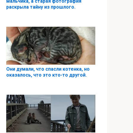
мальчика, а старая фотография
раскрыла тайну из прошлого.
Они думали, что спасли котенка, но
оказалось, что это кто-то другой.