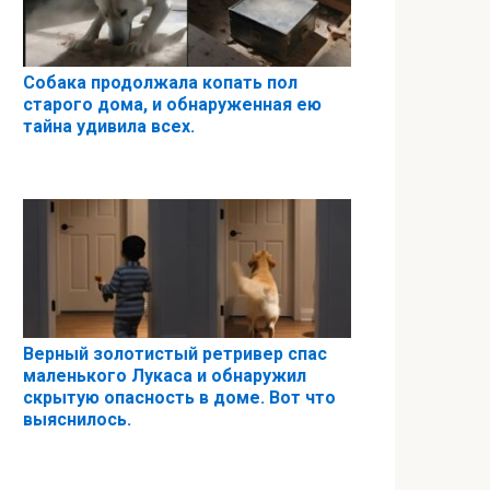
Собака продолжала копать пол
старого дома, и обнаруженная ею
тайна удивила всех.
Верный золотистый ретривер спас
маленького Лукаса и обнаружил
скрытую опасность в доме. Вот что
выяснилось.