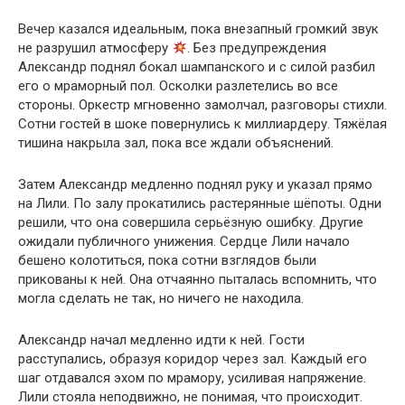
Вечер казался идеальным, пока внезапный громкий звук
не разрушил атмосферу
. Без предупреждения
Александр поднял бокал шампанского и с силой разбил
его о мраморный пол. Осколки разлетелись во все
стороны. Оркестр мгновенно замолчал, разговоры стихли.
Сотни гостей в шоке повернулись к миллиардеру. Тяжёлая
тишина накрыла зал, пока все ждали объяснений.
Затем Александр медленно поднял руку и указал прямо
на Лили. По залу прокатились растерянные шёпоты. Одни
решили, что она совершила серьёзную ошибку. Другие
ожидали публичного унижения. Сердце Лили начало
бешено колотиться, пока сотни взглядов были
прикованы к ней. Она отчаянно пыталась вспомнить, что
могла сделать не так, но ничего не находила.
Александр начал медленно идти к ней. Гости
расступались, образуя коридор через зал. Каждый его
шаг отдавался эхом по мрамору, усиливая напряжение.
Лили стояла неподвижно, не понимая, что происходит.