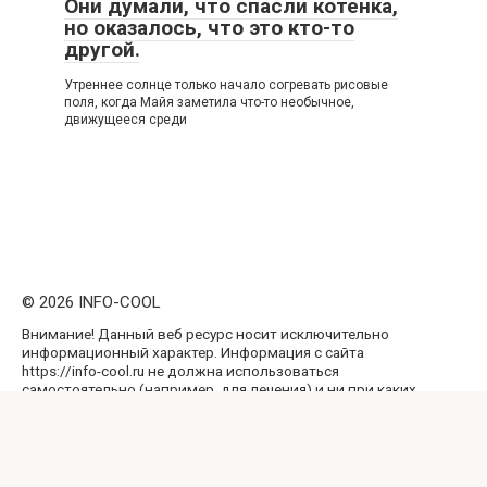
Они думали, что спасли котенка,
но оказалось, что это кто-то
другой.
Утреннее солнце только начало согревать рисовые
поля, когда Майя заметила что-то необычное,
движущееся среди
© 2026 INFO-COOL
Внимание! Данный веб ресурс носит исключительно
информационный характер. Информация с сайта
https://info-cool.ru не должна использоваться
самостоятельно (например, для лечения) и ни при каких
условиях не является публичной офертой. Перепечатка
материалов и использование их в любой форме, в том
числе и в электронных СМИ, возможны только с
обратной активной ссылкой на наш сайт, не закрытой от
индексации поисковыми системами.