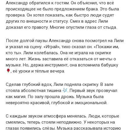
Александр обратился к гостям. Он объяснил, что всё
происходящее не было предложением брака. Это была
проверка. Он хотел показать, как быстро люди судят
других по внешности и статусу. Смех в адрес Лили
доказал его правоту. Многие опустили глаза от стыда.
После долгой паузы Александр снова посмотрел на Лили
и указал на сцену. «Играй», тихо сказал он. «Покажи им,
кто ты». Лили колебалась. Она не играла на скрипке
много лет. Жизнь заставила её отказаться от мечты о
музыке. Но, держа инструмент, она вспомнила бабушку
, её уроки и тёплые вечера.
Сделав глубокий вдох, Лили подняла скрипку. В зале
стояла абсолютная тишина
. Первый звук прозвучал
как магия. По залу прошла дрожь. Музыка была
невероятно красивой, глубокой и эмоциональной.
С каждым звуком атмосфера менялась. Люди, которые
смеялись, теперь стояли неподвижно. У некоторых на
глазах появились слёзы. Музыка рассказывала историю