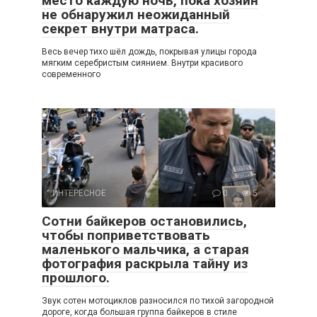
место каждую ночь, пока хозяин
не обнаружил неожиданный
секрет внутри матраса.
Весь вечер тихо шёл дождь, покрывая улицы города
мягким серебристым сиянием. Внутри красивого
современного
ИНТЕРЕСНОЕ
0
5
Сотни байкеров остановились,
чтобы поприветствовать
маленького мальчика, а старая
фотография раскрыла тайну из
прошлого.
Звук сотен мотоциклов разносился по тихой загородной
дороге, когда большая группа байкеров в стиле