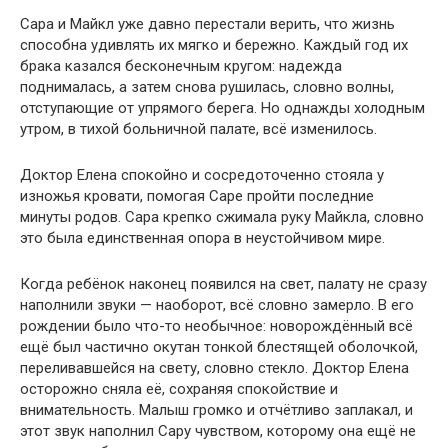
Сара и Майкл уже давно перестали верить, что жизнь
способна удивлять их мягко и бережно. Каждый год их
брака казался бесконечным кругом: надежда
поднималась, а затем снова рушилась, словно волны,
отступающие от упрямого берега. Но однажды холодным
утром, в тихой больничной палате, всё изменилось.
Доктор Елена спокойно и сосредоточенно стояла у
изножья кровати, помогая Саре пройти последние
минуты родов. Сара крепко сжимала руку Майкла, словно
это была единственная опора в неустойчивом мире.
Когда ребёнок наконец появился на свет, палату не сразу
наполнили звуки — наоборот, всё словно замерло. В его
рождении было что-то необычное: новорождённый всё
ещё был частично окутан тонкой блестящей оболочкой,
переливавшейся на свету, словно стекло. Доктор Елена
осторожно сняла её, сохраняя спокойствие и
внимательность. Малыш громко и отчётливо заплакал, и
этот звук наполнил Сару чувством, которому она ещё не