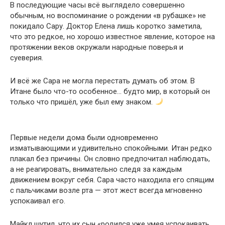
В последующие часы всё выглядело совершенно
обычным, но воспоминание о рождении «в рубашке» не
покидало Сару. Доктор Елена лишь коротко заметила,
что это редкое, но хорошо известное явление, которое на
протяжении веков окружали народные поверья и
суеверия.
И всё же Сара не могла перестать думать об этом. В
Итане было что-то особенное… будто мир, в который он
только что пришёл, уже был ему знаком.
Первые недели дома были одновременно
изматывающими и удивительно спокойными. Итан редко
плакал без причины. Он словно предпочитал наблюдать,
а не реагировать, внимательно следя за каждым
движением вокруг себя. Сара часто находила его спящим
с пальчиками возле рта — этот жест всегда мгновенно
успокаивал его.
Майкл шутил, что их сын «родился уже умея успокаивать