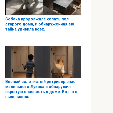
Собака продолжала копать пол
старого дома, и обнаруженная ею
тайна удивила всех.
Верный золотистый ретривер спас
маленького Лукаса и обнаружил
скрытую опасность в доме. Вот что
выяснилось.