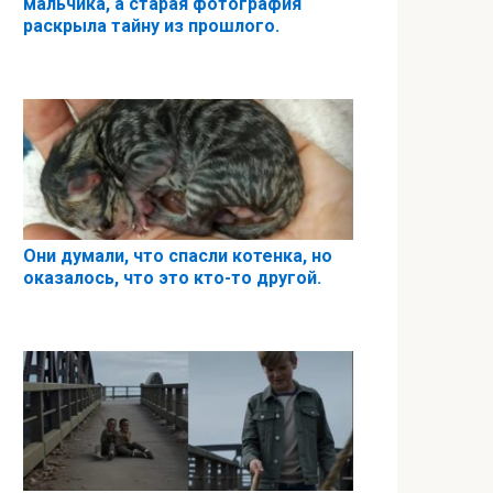
мальчика, а старая фотография
раскрыла тайну из прошлого.
Они думали, что спасли котенка, но
оказалось, что это кто-то другой.