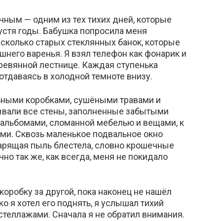
чным — одним из тех тихих дней, которые
устя годы. Бабушка попросила меня
есколько старых стеклянных банок, которые
шнего варенья. Я взял телефон как фонарик и
ревянной лестнице. Каждая ступенька
отдаваясь в холодной темноте внизу.
ьными коробками, сушёными травами и
вали все стены, заполненные забытыми
альбомами, сломанной мебелью и вещами, к
ами. Сквозь маленькое подвальное окно
парящая пыль блестела, словно крошечные
но так же, как всегда, меня не покидало
коробку за другой, пока наконец не нашёл
о я хотел его поднять, я услышал тихий
стеллажами. Сначала я не обратил внимания.