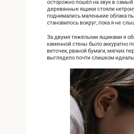
осторожно пошёл на звук в самый 
деревянные ящики стояли нетрон
поднимались маленькие облака пы
становилось вокруг, пока я не сл
За двумя тяжёлыми ящиками я обна
каменной стены было аккуратно по
веточек, рваной бумаги, мягких п
выглядело почти слишком идеальн