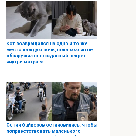
Кот возвращался на одно и то же
место каждую ночь, пока хозяин не
обнаружил неожиданный секрет
внутри матраса.
Сотни байкеров остановились, чтобы
поприветствовать маленького