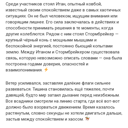
Среди участников стоял Итан, опытный ковбой,
известный своим спокойствием даже в самых хаотичных
ситуациях. Он не был человеком, ищущим внимания или
говорящим лишнее. Его сила заключалась в действиях и
способности принимать решения в те моменты, когда
другие колеблются. Рядом с ним стоял Стормбрейкер —
крупный чёрный конь с мощными мышцами и
беспокойной энергией, постоянно бьющий копытами
землю. Между Итаном и Стормбрейкером существовала
связь, которую невозможно описать словами — она была
построена годами доверия, опасностей и
взаимопонимания.
Ветер усиливался, заставляя далёкие флаги сильнее
развеваться. Тишина становилась ещё тяжелее, почти
давящей, будто мир затаил дыхание перед неизбежным.
Все всадники смотрели на линию старта, где всё вот-вот
должно было взорваться движением. Время казалось
растянутым, словно секунды не хотели двигаться дальше,
застыв между спокойствием и хаосом.