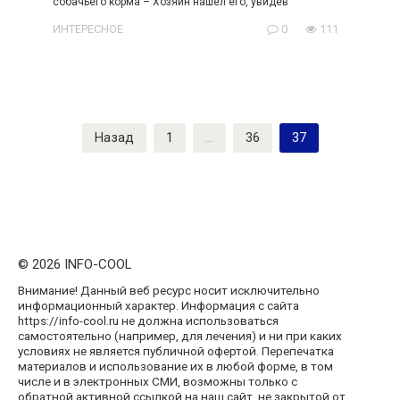
собачьего корма – Хозяин нашел его, увидев
ИНТЕРЕСНОЕ
0
111
Пагинация
Назад
1
…
36
37
записей
© 2026 INFO-COOL
Внимание! Данный веб ресурс носит исключительно
информационный характер. Информация с сайта
https://info-cool.ru не должна использоваться
самостоятельно (например, для лечения) и ни при каких
условиях не является публичной офертой. Перепечатка
материалов и использование их в любой форме, в том
числе и в электронных СМИ, возможны только с
обратной активной ссылкой на наш сайт, не закрытой от