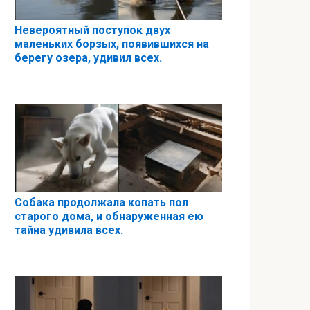
Невероятный поступок двух
маленьких борзых, появившихся на
берегу озера, удивил всех.
Собака продолжала копать пол
старого дома, и обнаруженная ею
тайна удивила всех.