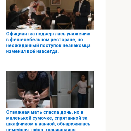
Официантка подверглась унижению
в фешенебельном ресторане, но
неожиданный поступок незнакомца
изменил всё навсегда.
Отважная мать спасла дочь, но в
маленькой сумочке, спрятанной за
шкафчиком в ванной, обнаружилась
семейная тайна, хранившаяся