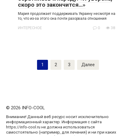
скоро это закончится…»
Мария продолжает поддерживать Украину несмотря на
то, что из-за этого она почти разорвала отношения
ИНТЕРЕСНОЕ
0
38
Пагинация
1
2
3
Далее
записей
© 2026 INFO-COOL
Внимание! Данный веб ресурс носит исключительно
информационный характер. Информация с сайта
https://info-cool.ru не должна использоваться
самостоятельно (например, для лечения) и ни при каких