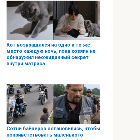
Кот возвращался на одно и то же
место каждую ночь, пока хозяин не
обнаружил неожиданный секрет
внутри матраса.
Сотни байкеров остановились, чтобы
поприветствовать маленького