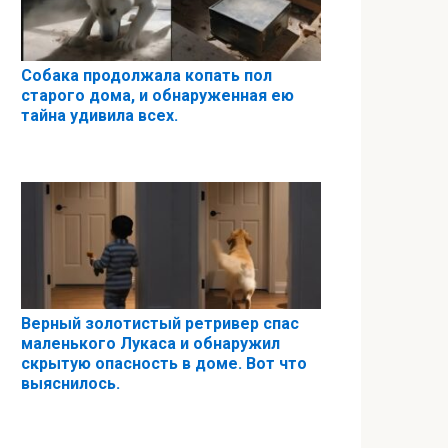
Собака продолжала копать пол
старого дома, и обнаруженная ею
тайна удивила всех.
Верный золотистый ретривер спас
маленького Лукаса и обнаружил
скрытую опасность в доме. Вот что
выяснилось.