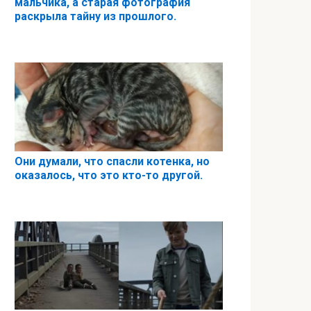
мальчика, а старая фотография
раскрыла тайну из прошлого.
Они думали, что спасли котенка, но
оказалось, что это кто-то другой.