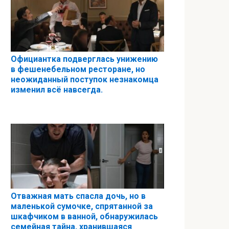
Официантка подверглась унижению
в фешенебельном ресторане, но
неожиданный поступок незнакомца
изменил всё навсегда.
Отважная мать спасла дочь, но в
маленькой сумочке, спрятанной за
шкафчиком в ванной, обнаружилась
семейная тайна, хранившаяся