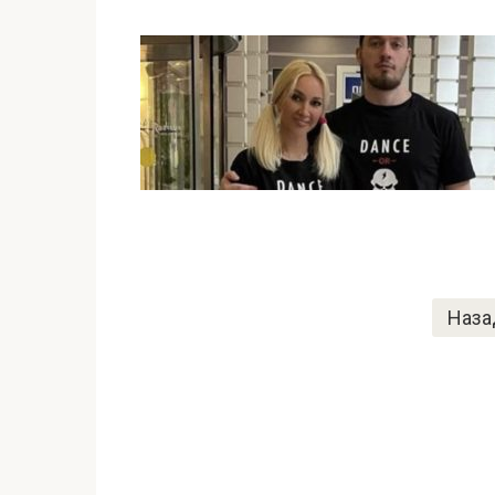
Пагинация
Наза
записей