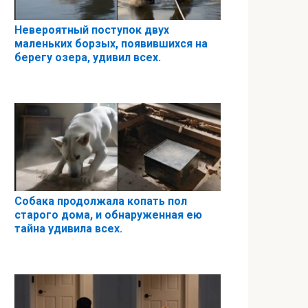
Невероятный поступок двух
маленьких борзых, появившихся на
берегу озера, удивил всех.
Собака продолжала копать пол
старого дома, и обнаруженная ею
тайна удивила всех.