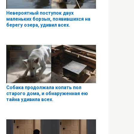
Невероятный поступок двух
маленьких борзых, появившихся на
берегу озера, удивил всех.
Собака продолжала копать пол
старого дома, и обнаруженная ею
тайна удивила всех.