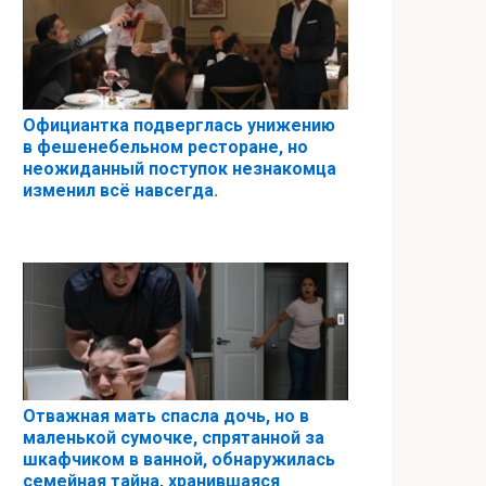
Официантка подверглась унижению
в фешенебельном ресторане, но
неожиданный поступок незнакомца
изменил всё навсегда.
Отважная мать спасла дочь, но в
маленькой сумочке, спрятанной за
шкафчиком в ванной, обнаружилась
семейная тайна, хранившаяся