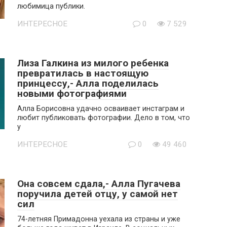
любимица публики.
ИНТЕРЕСНОЕ
0
7 529
Лиза Галкина из милого ребенка
превратилась в настоящую
принцессу,- Алла поделилась
новыми фотографиями
Алла Борисовна удачно осваивает инстаграм и
любит публиковать фотографии. Дело в том, что
у
ИНТЕРЕСНОЕ
0
49 460
Она совсем сдала,- Алла Пугачева
поручила детей отцу, у самой нет
сил
74-летняя Примадонна уехала из страны и уже