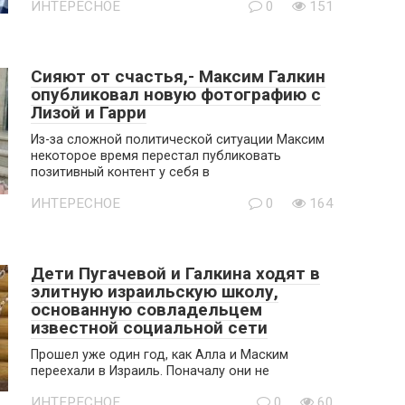
ИНТЕРЕСНОЕ
0
151
Сияют от счастья,- Максим Галкин
опубликовал новую фотографию с
Лизой и Гарри
Из-за сложной политической ситуации Максим
некоторое время перестал публиковать
позитивный контент у себя в
ИНТЕРЕСНОЕ
0
164
Дети Пугачевой и Галкина ходят в
элитную израильскую школу,
основанную совладельцем
известной социальной сети
Прошел уже один год, как Алла и Маским
переехали в Израиль. Поначалу они не
ИНТЕРЕСНОЕ
0
60