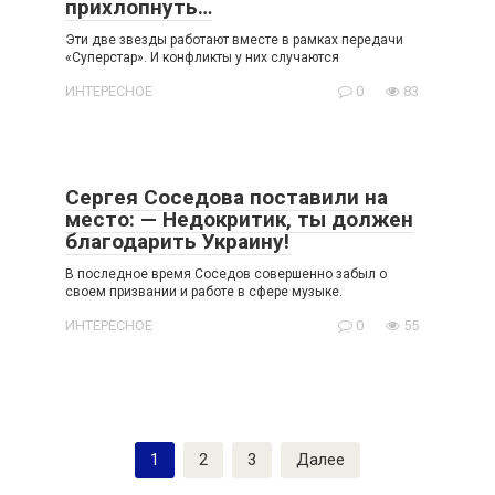
прихлопнуть…
Эти две звезды работают вместе в рамках передачи
«Суперстар». И конфликты у них случаются
ИНТЕРЕСНОЕ
0
83
Сергея Соседова поставили на
место: — Недокритик, ты должен
благодарить Украину!
В последное время Соседов совершенно забыл о
своем призвании и работе в сфере музыке.
ИНТЕРЕСНОЕ
0
55
Пагинация
1
2
3
Далее
записей