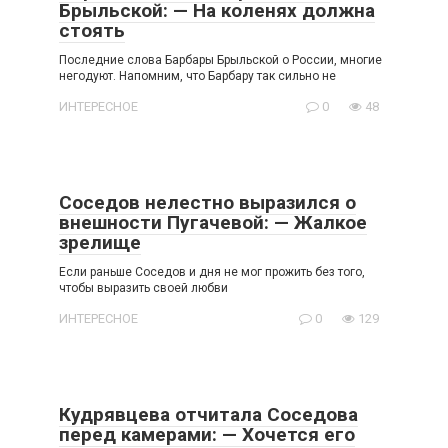
Брыльской: — На коленях должна
стоять
Последние слова Барбары Брыльской о России, многие
негодуют. Напомним, что Барбару так сильно не
ИНТЕРЕСНОЕ
0
48
Соседов нелестно выразился о
внешности Пугачевой: — Жалкое
зрелище
Если раньше Соседов и дня не мог прожить без того,
чтобы выразить своей любви
ИНТЕРЕСНОЕ
0
129
Кудрявцева отчитала Соседова
перед камерами: — Хочется его