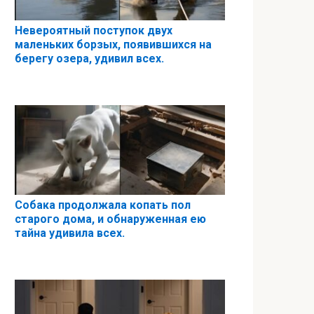
Невероятный поступок двух
маленьких борзых, появившихся на
берегу озера, удивил всех.
Собака продолжала копать пол
старого дома, и обнаруженная ею
тайна удивила всех.