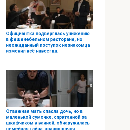
Официантка подверглась унижению
в фешенебельном ресторане, но
неожиданный поступок незнакомца
изменил всё навсегда.
Отважная мать спасла дочь, но в
маленькой сумочке, спрятанной за
шкафчиком в ванной, обнаружилась
семейная тайна, хранившаяся