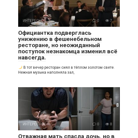
ИНТЕРЕСНОЕ
0
7
Официантка подверглась
унижению в фешенебельном
ресторане, но неожиданный
поступок незнакомца изменил всё
навсегда.
В тот вечер ресторан сиял в тёплом золотом свете.
Нежная музыка наполняла зал,
ИНТЕРЕСНОЕ
0
8
Отважная мать спасла дочь, но в