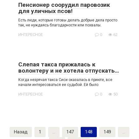
Пенсионер соорудил паровозик
для уличных псов!
Есть люди, которые готовы делать добрые дела просто
так, не нуждаясь благодарности или похвалы.
ИНТЕРЕСНОЕ
0
62
Слепая такса прижалась к
волонтеру и не хотела отпускать…
Когда незрячая такса Сиси оказалась в приюте, все
начали интересоваться ее судьбой. Ей было
ИНТЕРЕСНОЕ
0
50
Пагинация
Назад
1
…
147
148
149
…
записей