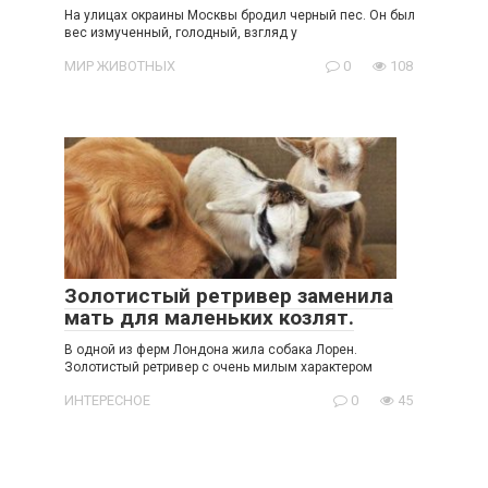
На улицах окраины Москвы бродил черный пес. Он был
вес измученный, голодный, взгляд у
МИР ЖИВОТНЫХ
0
108
Золотистый ретривер заменила
мать для маленьких козлят.
В одной из ферм Лондона жила собака Лорен.
Золотистый ретривер с очень милым характером
ИНТЕРЕСНОЕ
0
45