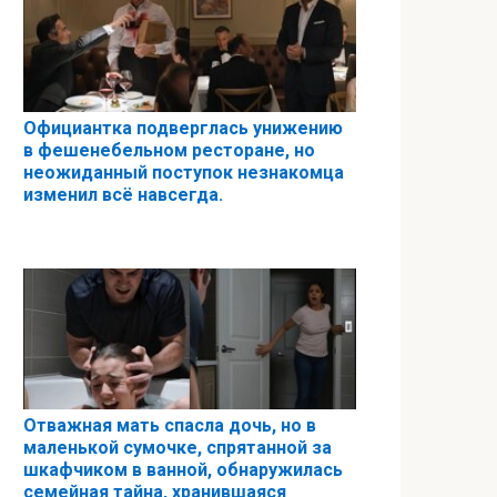
Официантка подверглась унижению
в фешенебельном ресторане, но
неожиданный поступок незнакомца
изменил всё навсегда.
Отважная мать спасла дочь, но в
маленькой сумочке, спрятанной за
шкафчиком в ванной, обнаружилась
семейная тайна, хранившаяся