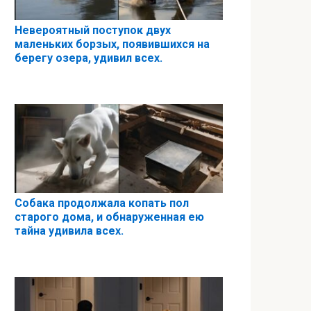
Невероятный поступок двух
маленьких борзых, появившихся на
берегу озера, удивил всех.
Собака продолжала копать пол
старого дома, и обнаруженная ею
тайна удивила всех.