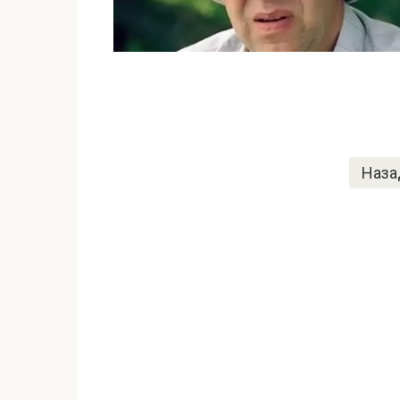
Пагинация
Наза
записей