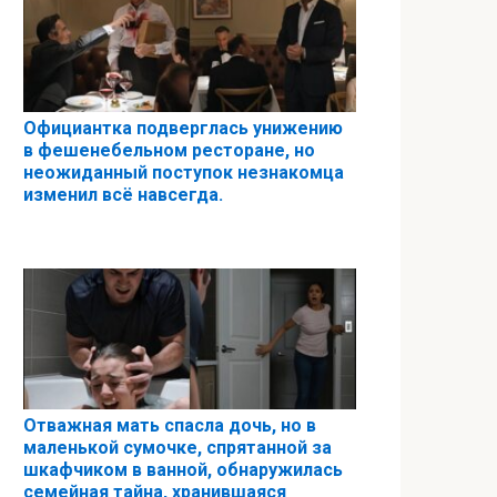
Официантка подверглась унижению
в фешенебельном ресторане, но
неожиданный поступок незнакомца
изменил всё навсегда.
Отважная мать спасла дочь, но в
маленькой сумочке, спрятанной за
шкафчиком в ванной, обнаружилась
семейная тайна, хранившаяся