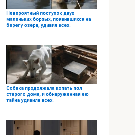
Невероятный поступок двух
маленьких борзых, появившихся на
берегу озера, удивил всех.
Собака продолжала копать пол
старого дома, и обнаруженная ею
тайна удивила всех.