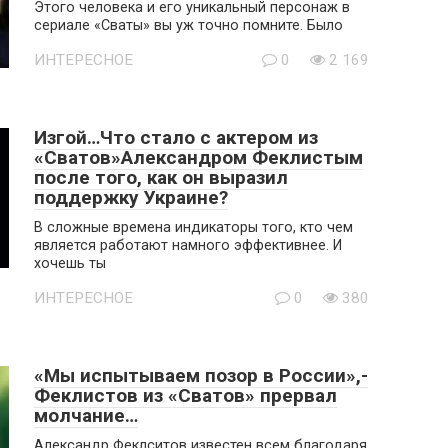
Этого человека и его уникальный персонаж в
сериале «Сваты» вы уж точно помните. Было
ИНТЕРЕСНОЕ
0
2 169
Изгой…Что стало с актером из
«Сватов»Александром Феклистым
после того, как он выразил
поддержку Украине?
В сложные времена индикаторы того, кто чем
является работают намного эффективнее. И
хочешь ты
ИНТЕРЕСНОЕ
0
380
«Мы испытываем позор в России»,-
Феклистов из «Сватов» прервал
молчание…
Александр Феклситов известен всем благодаря