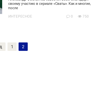
своему участию в сериале «Сваты». Как и многие,
после
ИНТЕРЕСНОЕ
0
750
д
1
2