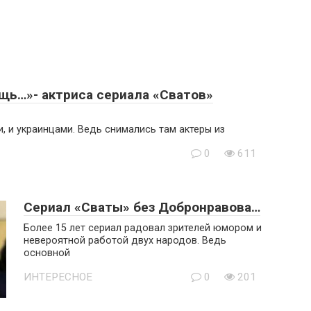
щь…»- актриса сериала «Сватов»
, и украинцами. Ведь снимались там актеры из
0
611
Сериал «Сваты» без Добронравова…
Более 15 лет сериал радовал зрителей юмором и
невероятной работой двух народов. Ведь
основной
ИНТЕРЕСНОЕ
0
201