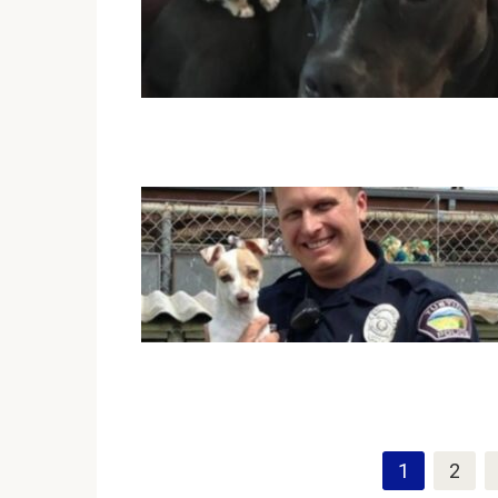
Пагинация
1
2
записей