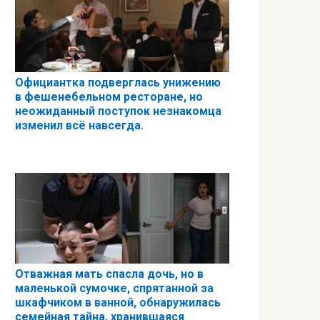
Официантка подверглась унижению
в фешенебельном ресторане, но
неожиданный поступок незнакомца
изменил всё навсегда.
Отважная мать спасла дочь, но в
маленькой сумочке, спрятанной за
шкафчиком в ванной, обнаружилась
семейная тайна, хранившаяся