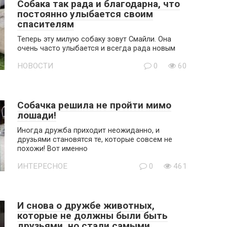
Собака так рада и благодарна, что
постоянно улыбается своим
спасителям
Теперь эту милую собаку зовут Смайли. Она
очень часто улыбается и всегда рада новым
НОВОСТИ
0
60
Собачка решила не пройти мимо
лошади!
Иногда дружба приходит неожиданно, и
друзьями становятся те, которые совсем не
похожи! Вот именно
ИНТЕРЕСНОЕ
0
461
И снова о дружбе животных,
которые не должны были быть
друзьями, но стали самыми