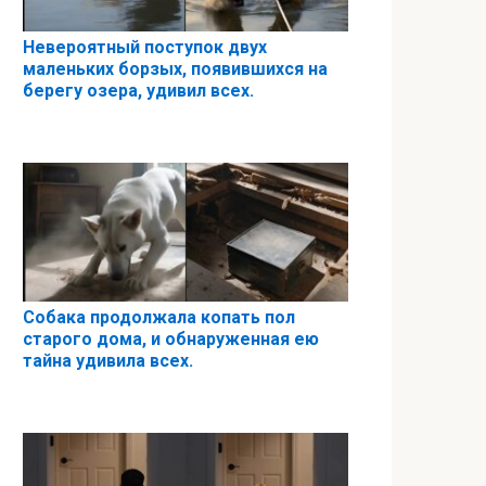
Невероятный поступок двух
маленьких борзых, появившихся на
берегу озера, удивил всех.
Собака продолжала копать пол
старого дома, и обнаруженная ею
тайна удивила всех.