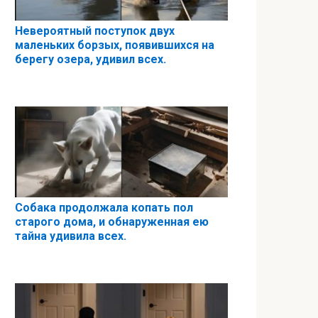
Невероятный поступок двух
маленьких борзых, появившихся на
берегу озера, удивил всех.
Собака продолжала копать пол
старого дома, и обнаруженная ею
тайна удивила всех.