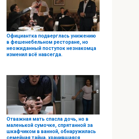
Официантка подверглась унижению
в фешенебельном ресторане, но
неожиданный поступок незнакомца
изменил всё навсегда.
Отважная мать спасла дочь, но в
маленькой сумочке, спрятанной за
шкафчиком в ванной, обнаружилась
семейная тайна, хранившаяся