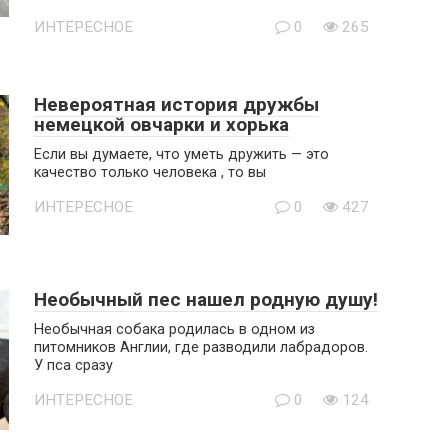
ИНТЕРЕСНОЕ
0
265
Невероятная история дружбы
немецкой овчарки и хорька
Если вы думаете, что уметь дружить — это
качество только человека , то вы
ИНТЕРЕСНОЕ
0
427
Необычный пес нашел родную душу!
Необычная собака родилась в одном из
питомников Англии, где разводили лабрадоров.
У пса сразу
ИНТЕРЕСНОЕ
0
124